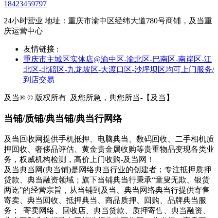
18423459797
24小时营业 地址：重庆市渝中区经纬大道780号商铺，及当重
庆运营中心
友情链接 :
重庆市主城区实体店@渝中区-渝北区-巴南区-南岸区-江
北区-北碚区-九龙坡区-大渡口区-沙坪坝区均可上门服务/
到店交易
及当® © 版权所有
及您所急，典您所当-【及当】
当铺/质铺/典当铺/典当行网络
及当回收网提供手机抵押、电脑典当、数码回收、二手相机质
押回收、奢侈品评估、黄金贵金属收购等贵重物品变现各类业
务，权威机构检测，高价上门收购-及当网！
及当典当网(典当铺)是网络典当行业的创建者；专注抵押质押
贷款、典当融资领域；旗下当铺典当行秉承“童叟无欺、银货
两讫”的经营宗旨，从当铺到及当、典当网络典当行提供寄售
寄卖、典当回收、抵押典当、商品质押、回购、品牌典当服
务； 寄卖网络、回收店、典当贷款、质押寄售、典当融资、