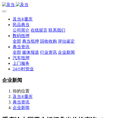
及当®重庆
民品典当
公司简介
在线留言
联系我们
数码抵押
全部
典当抵押
回收收购
评估鉴定
典当资讯
全部
媒体报道
行业资讯
企业新闻
汽车抵押
上门服务
24小时营业
企业新闻
你的位置
及当®重庆
典当资讯
企业新闻