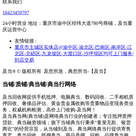
联系我们
18423459797
24小时营业 地址：重庆市渝中区经纬大道780号商铺，及当重
庆运营中心
友情链接 :
重庆市主城区实体店@渝中区-渝北区-巴南区-南岸区-江
北区-北碚区-九龙坡区-大渡口区-沙坪坝区均可上门服务/
到店交易
及当® © 版权所有
及您所急，典您所当-【及当】
当铺/质铺/典当铺/典当行网络
及当回收网提供手机抵押、电脑典当、数码回收、二手相机质
押回收、奢侈品评估、黄金贵金属收购等贵重物品变现各类业
务，权威机构检测，高价上门收购-及当网！
及当典当网(典当铺)是网络典当行业的创建者；专注抵押质押
贷款、典当融资领域；旗下当铺典当行秉承“童叟无欺、银货
两讫”的经营宗旨，从当铺到及当、典当网络典当行提供寄售
寄卖、典当回收、抵押典当、商品质押、回购、品牌典当服