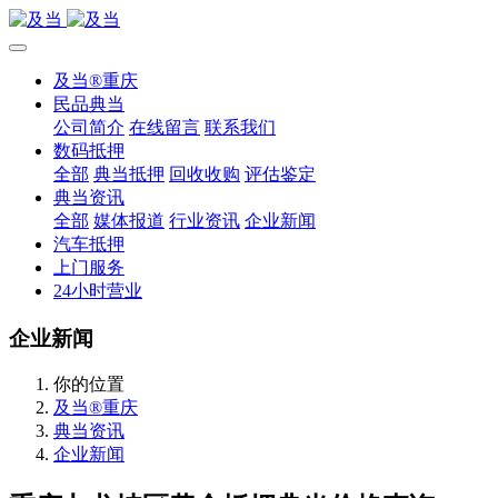
及当®重庆
民品典当
公司简介
在线留言
联系我们
数码抵押
全部
典当抵押
回收收购
评估鉴定
典当资讯
全部
媒体报道
行业资讯
企业新闻
汽车抵押
上门服务
24小时营业
企业新闻
你的位置
及当®重庆
典当资讯
企业新闻