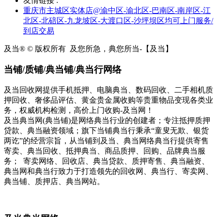
友情链接 :
重庆市主城区实体店@渝中区-渝北区-巴南区-南岸区-江
北区-北碚区-九龙坡区-大渡口区-沙坪坝区均可上门服务/
到店交易
及当® © 版权所有
及您所急，典您所当-【及当】
当铺/质铺/典当铺/典当行网络
及当回收网提供手机抵押、电脑典当、数码回收、二手相机质
押回收、奢侈品评估、黄金贵金属收购等贵重物品变现各类业
务，权威机构检测，高价上门收购-及当网！
及当典当网(典当铺)是网络典当行业的创建者；专注抵押质押
贷款、典当融资领域；旗下当铺典当行秉承“童叟无欺、银货
两讫”的经营宗旨，从当铺到及当、典当网络典当行提供寄售
寄卖、典当回收、抵押典当、商品质押、回购、品牌典当服
务； 寄卖网络、回收店、典当贷款、质押寄售、典当融资、
典当网和典当行致力于打造领先的回收网、典当行、寄卖网、
典当铺、质押店、典当网站。