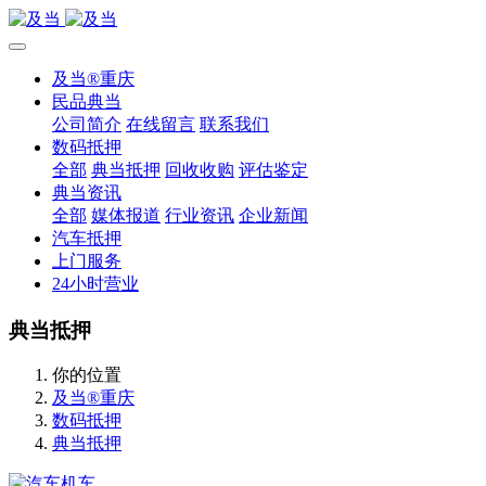
及当®重庆
民品典当
公司简介
在线留言
联系我们
数码抵押
全部
典当抵押
回收收购
评估鉴定
典当资讯
全部
媒体报道
行业资讯
企业新闻
汽车抵押
上门服务
24小时营业
典当抵押
你的位置
及当®重庆
数码抵押
典当抵押