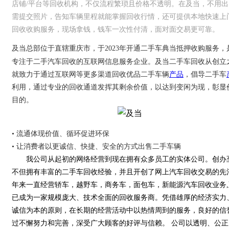
店铺/平台等回收机构，不仅流程繁琐且价格不透明。在及当，不用出
需提交照片，告知车辆里程就能掌握回收行情，还可提供本地快速上
回收收购服务，现场拿钱，钱车一次性付清，面对面交易更可靠。
及当总部位于直辖重庆市，于2023年开通二手车典当抵押收购服务，
专注于二手汽车回收的互联网信息服务企业。及当二手车回收从创立
就致力于通过互联网等更多渠道回收优品二手车辆
产品
，倡导二手车
利用，通过专业的回收通道发挥其剩余价值，以达到变闲为现，彰显
目的。
• 流通体现价值、循环促进环保
• 让消费者以更诚信、快捷、安全的方式出售二手车辆
我公司从起初的网络经营到现在拥有众多员工的实体公司。创办
不但拥有丰富的二手车回收经验，并且开创了网上汽车回收交易的先
年来一直经营轿车，越野车，商务车，面包车，新能源汽车回收业务,
已成为一家规模庞大、技术全面的回收服务商。凭借雄厚的经济实力
诚信为本的原则，在长期的经营活动中以热情周到的服务，良好的信
过不懈努力和完善，深受广大顾客的好评与信赖。 公司以透明、公正